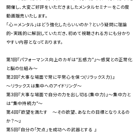
開催し、大変ご好評をいただきましたメンタルセミナーをこの度
動画販売いたします。
「心＝メンタル」はどう強化したらいいのか？という疑問に理論
的・実践的に解説していただき、初めて視聴される方にも分かり
やすい内容となっております。
第1回『パフォーマンス向上のカギは“五感力”』～感覚との正常化
と脳の仕組み～
第2回『大事な場面で常に平常心を保つ(リラックス力)』
～リラックスは集中へのアイドリング～
第3回『大事な場面で自分の力を出し切る(集中力)』～集中力と
は“集中持続力”～
第4回『欲望を満たす ～その欲望、あなたの目標となりえるの
か？～』
第5回『自分の「欠点」を成功への武器とする 』