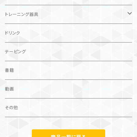
トレーニング器具
強くなる
ドリンク
メンタル
テーピング
みんなで
書籍
お家で
動画
その他